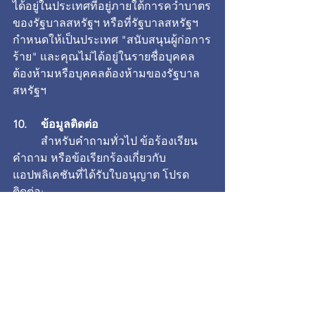
ได้อยู่ในประเทศที่อยู่ภายใต้การคว่ำบาตร
ของรัฐบาลสหรัฐฯ หรือที่รัฐบาลสหรัฐฯ 
กำหนดให้เป็นประเทศ "สนับสนุนผู้ก่อการ
ร้าย" และคุณไม่ได้อยู่ในรายชื่อบุคคล
ต้องห้ามหรือบุคคลต้องห้ามของรัฐบาล
สหรัฐฯ
10. 	ข้อมูลติดต่อ
	สำหรับคำถามทั่วไป ข้อร้องเรียน 
คำถาม หรือข้อเรียกร้องเกี่ยวกับ
แอปพลิเคชันที่ได้รับใบอนุญาต โปรด
ติดต่อ:
กิจการเพื่อสังคม แมสต์ ฮิวแมน
44 ถ. พระราม 1 รองเมือง ปทุมวัน 
กรุงเทพ 10330 ประเทศไทย
masthumanintelligence@gmail.com
11. 	การสิ้นสุด
	ใบอนุญาตใช้ได้จนกว่า MAST 